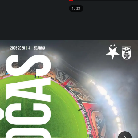
1
/
23